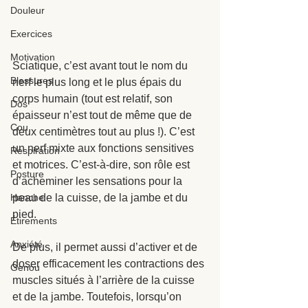
Douleur
Exercices
Motivation
Sciatique, c’est avant tout le nom du 
Blessures
nerf le plus long et le plus épais du 
corps humain (tout est relatif, son 
Dos
épaisseur n’est tout de même que de 
Cou
deux centimètres tout au plus !). C’est 
un nerf mixte aux fonctions sensitives 
Respiration
et motrices. C’est-à-dire, son rôle est 
Posture
d’acheminer les sensations pour la 
peau de la cuisse, de la jambe et du 
Hanche
pied. 
Étirements
Anxiété
De plus, il permet aussi d’activer et de 
doser efficacement les contractions des 
Genou
muscles situés à l’arrière de la cuisse 
et de la jambe. Toutefois, lorsqu’on 