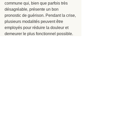
commune qui, bien que parfois très 
désagréable, présente un bon 
pronostic de guérison. Pendant la crise, 
plusieurs modalités peuvent être 
employés pour réduire la douleur et 
demeurer le plus fonctionnel possible. 
L’exercice physique thérapeutique 
représente une partie centrale de la 
bonne gestion de cette problématique. 
Pour une sciatique qui perdurerait dans 
le temps depuis plus de six semaines, 
dont les symptômes sont difficiles à 
soulager ou si votre état s’aggrave, il 
est important de consulter votre 
médecin. 
Besoin d’un coup de main ? 