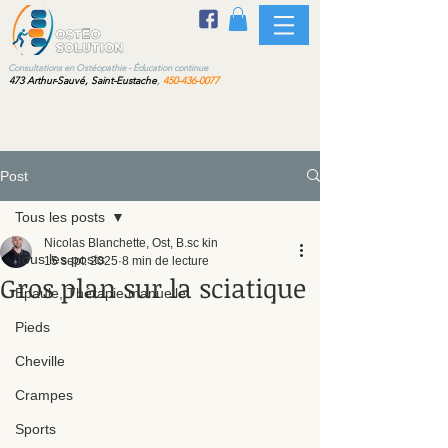
sultations en Ostéopathie - Éducation continue
473 Arthur-Sauvé, Saint-Eustache
,
450-436-0077
Post
Tous les posts
Nicolas Blanchette, Ost, B.sc kin
Tous les posts
15 sept. 2025
8 min de lecture
Gros plan sur la sciatique
Épaule, Thérapie manuelle
Pieds
Cheville
Crampes
Sports