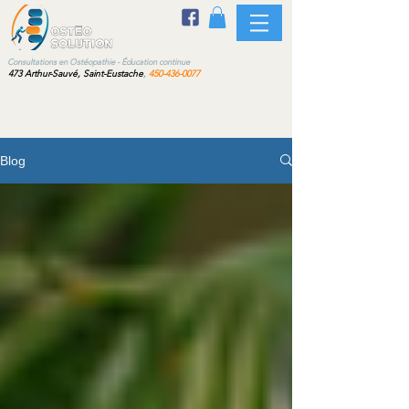
sultations en Ostéopathie - Éducation continue
473 Arthur-Sauvé, Saint-Eustache
,
450-436-0077
Blog