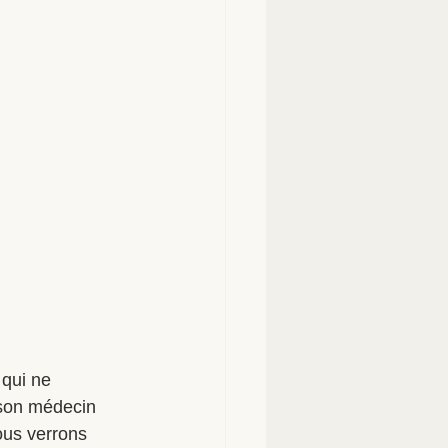
qui ne 
 son médecin 
ous verrons 