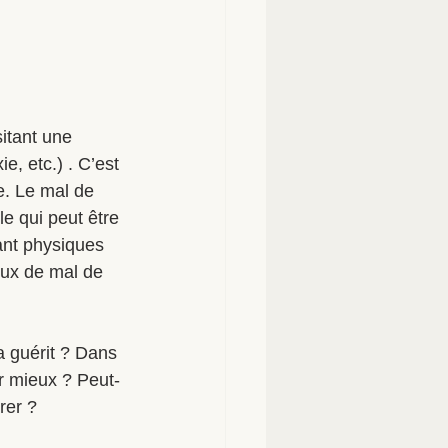
itant une 
, etc.) . C’est 
e. Le mal de 
le qui peut être 
ant physiques 
ux de mal de 
a guérit ? Dans 
r mieux ? Peut-
rer ? 