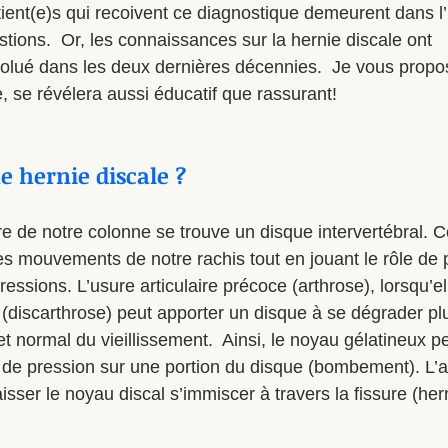
tient(e)s qui recoivent ce diagnostique demeurent dans l
tions.  Or, les connaissances sur la hernie discale ont 
lué dans les deux dernières décennies.  Je vous propos
re, se révélera aussi éducatif que rassurant! 
e hernie discale ?
e de notre colonne se trouve un disque intervertébral. C
des mouvements de notre rachis tout en jouant le rôle de 
pressions. L’usure articulaire précoce (arthrose), lorsqu’el
l (discarthrose) peut apporter un disque à se dégrader p
et normal du vieillissement.  Ainsi, le noyau gélatineux p
 de pression sur une portion du disque (bombement). L’
aisser le noyau discal s’immiscer à travers la fissure (her