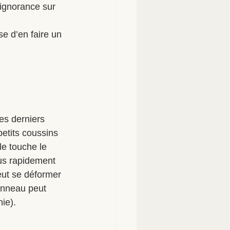
’ignorance sur 
e d’en faire un 
es derniers 
petits coussins 
le touche le 
lus rapidement 
eut se déformer 
anneau peut 
nie).