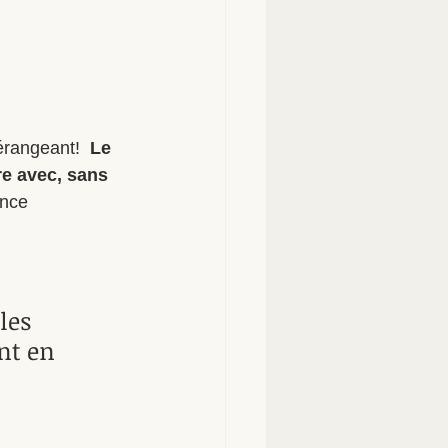
érangeant!  
Le 
re avec, sans 
ance 
les 
nt en 