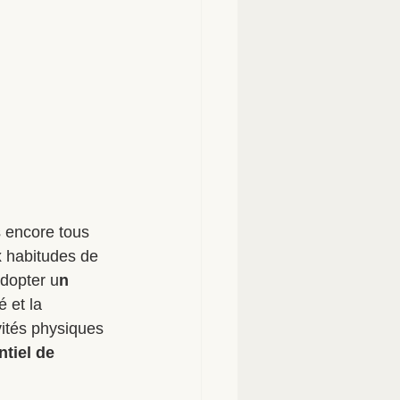
 encore tous 
x habitudes de 
adopter u
n 
 et la 
ités physiques 
tiel de 