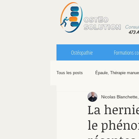
Consultatio
473 A
Ostéopathie
Formations co
Tous les posts
Épaule, Thérapie manue
Nicolas Blanchette,
Motivation
Blessures
Dos
La herni
le phéno