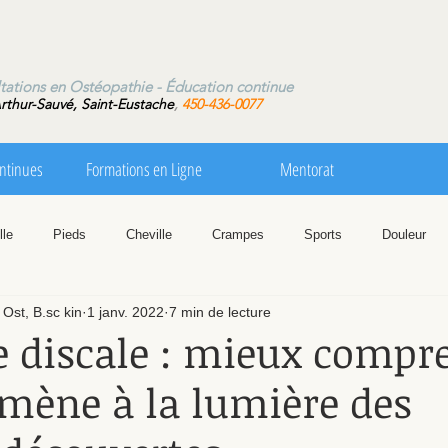
ns en Ostéopathie - Éducation continue
rthur-Sauvé, Saint-Eustache
,
450-436-0077
ntinues
Formations en Ligne
Mentorat
lle
Pieds
Cheville
Crampes
Sports
Douleur
 Ost, B.sc kin
1 janv. 2022
7 min de lecture
Cou
Respiration
Posture
Hanche
Étirements
e discale : mieux compr
mène à la lumière des