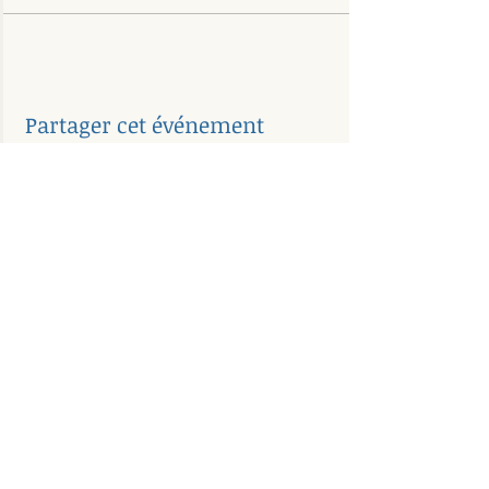
Partager cet événement
Adresse
473 Arthur-Sauvé
St-Eustache, QC, J7P 2B3
(voisin du Remax)
info@osteo-solution.com
1-450-436-0077
Nous suivre