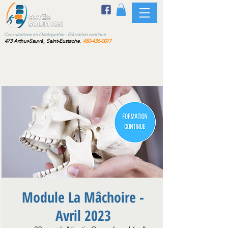
sultations en Ostéopathie - Éducation continue
473 Arthur-Sauvé, Saint-Eustache
,
450-436-0077
Module La Mâchoire -
Avril 2023