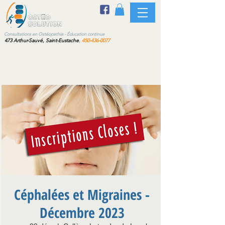
sultations en Ostéopathie - Éducation continue
473 Arthur-Sauvé, Saint-Eustache
,
450-436-0077
Céphalées et Migraines -
Décembre 2023