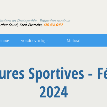
ns en Ostéopathie - Éducation continue
rthur-Sauvé, Saint-Eustache
,
450-436-0077
ntinues
Formations en Ligne
Mentorat
ures Sportives - F
2024