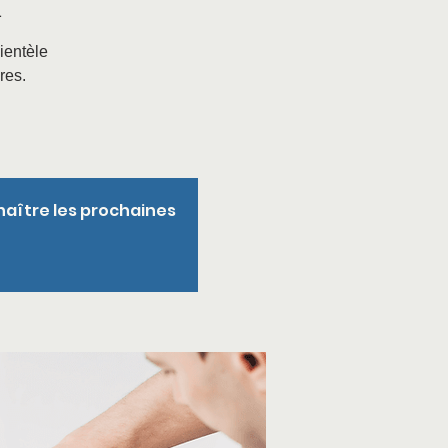
1
ientèle
res.
naître les prochaines