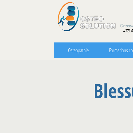
Consultatio
473 A
Ostéopathie
Formations co
Bless