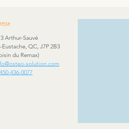
resse
Nou
73 Arthur-Sauvé
t-Eustache, QC, J7P 2B3
voisin du Remax)
nfo@osteo-solution.com
-450-436-0077