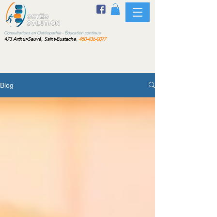
sultations en Ostéopathie - Éducation continue
473 Arthur-Sauvé, Saint-Eustache
,
450-436-0077
Blog